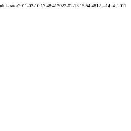
inistrátor
2011-02-10 17:48:41
2022-02-13 15:54:48
12. –14. 4. 2011