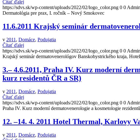
Čítať ďalej
https://sdvs.sk/wp-content/uploads/2022/02/logo_color.png
0
0
Admini
Dermatológia pre prax, I. ročník – Nový Smokovec
11.6.2011 Krajský seminár dermatovenerol
v
2011
,
Domáce
,
Podujatia
Čítať ďalej
https://sdvs.sk/wp-content/uploads/2022/02/logo_color.png
0
0
Admini
Krajský seminár dermatovenerológov Banskobystrického kraja, Hotel
3.– 4.6.2011, Praha IV. Kurz moderní derm
kurz residentů ČR a SR)
v
2011
,
Domáce
,
Podujatia
Čítať ďalej
https://sdvs.sk/wp-content/uploads/2022/02/logo_color.png
0
0
Admini
Praha IV. Kurz moderní dermatovenerologie a kosmetologie rezidentů
12. –14. 4. 2011 Hotel Thermal, Karlovy V
v
2011
,
Domáce
,
Podujatia