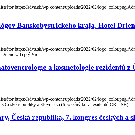
strátor
https://sdvs.sk/wp-content/uploads/2022/02/logo_color.png
Adm
ógov Banskobystrického kraja, Hotel Drien
strátor
https://sdvs.sk/wp-content/uploads/2022/02/logo_color.png
Adm
 Drienok, Teplý Vrch
atovenerologie a kosmetologie rezidentů z 
strátor
https://sdvs.sk/wp-content/uploads/2022/02/logo_color.png
Adm
 z České republiky a Slovenska (Společný kurz residentů ČR a SR)
ary, Česká republika, 7. kongres českých a