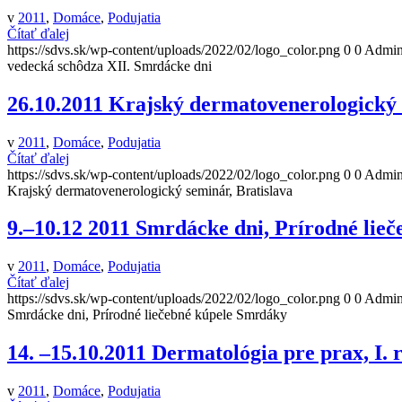
v
2011
,
Domáce
,
Podujatia
Čítať ďalej
https://sdvs.sk/wp-content/uploads/2022/02/logo_color.png
0
0
Admini
vedecká schôdza XII. Smrdácke dni
26.10.2011 Krajský dermatovenerologický 
v
2011
,
Domáce
,
Podujatia
Čítať ďalej
https://sdvs.sk/wp-content/uploads/2022/02/logo_color.png
0
0
Admini
Krajský dermatovenerologický seminár, Bratislava
9.–10.12 2011 Smrdácke dni, Prírodné lie
v
2011
,
Domáce
,
Podujatia
Čítať ďalej
https://sdvs.sk/wp-content/uploads/2022/02/logo_color.png
0
0
Admini
Smrdácke dni, Prírodné liečebné kúpele Smrdáky
14. –15.10.2011 Dermatológia pre prax, I.
v
2011
,
Domáce
,
Podujatia