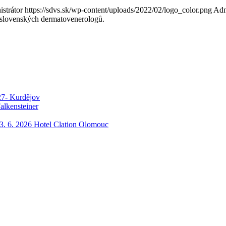
strátor
https://sdvs.sk/wp-content/uploads/2022/02/logo_color.png
Adm
a slovenských dermatovenerologů.
27- Kurdějov
alkensteiner
3. 6. 2026 Hotel Clation Olomouc