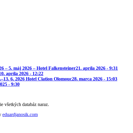
– 5. máj 2026 – Hotel Falkensteiner
21. apríla 2026 - 9:31
10. apríla 2026 - 12:22
.–13. 6. 2026 Hotel Clation Olomouc
28. marca 2026 - 15:03
025 - 9:30
e všetkých databáz naraz.
by
eduardjanosik.com