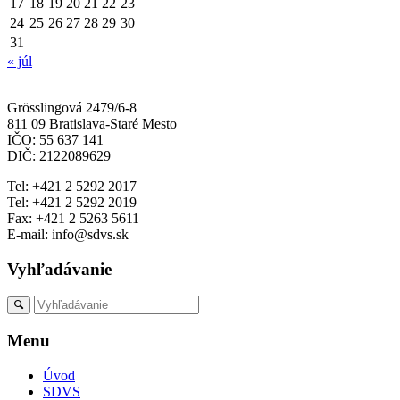
17
18
19
20
21
22
23
24
25
26
27
28
29
30
31
« júl
Grösslingová 2479/6-8
811 09 Bratislava-Staré Mesto
IČO: 55 637 141
DIČ: 2122089629
Tel: +421 2 5292 2017
Tel: +421 2 5292 2019
Fax: +421 2 5263 5611
E-mail: info@sdvs.sk
Vyhľadávanie
Menu
Úvod
SDVS