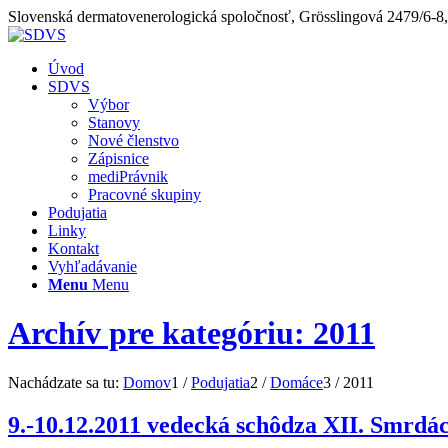
Slovenská dermatovenerologická spoločnosť, Grösslingová 2479/6-8
Úvod
SDVS
Výbor
Stanovy
Nové členstvo
Zápisnice
mediPrávnik
Pracovné skupiny
Podujatia
Linky
Kontakt
Vyhľadávanie
Menu
Menu
Archív pre kategóriu: 2011
Nachádzate sa tu:
Domov
1
/
Podujatia
2
/
Domáce
3
/
2011
9.-10.12.2011 vedecká schôdza XII. Smrdá