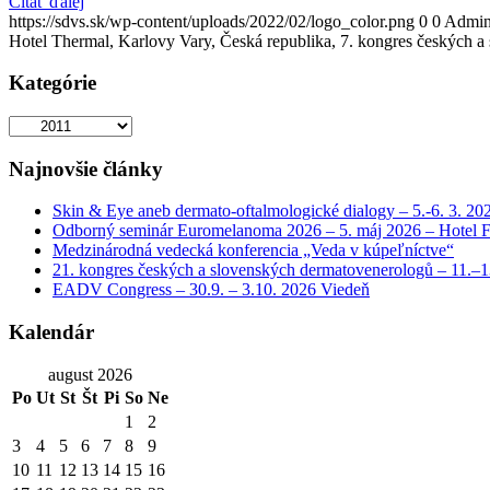
Čítať ďalej
https://sdvs.sk/wp-content/uploads/2022/02/logo_color.png
0
0
Admini
Hotel Thermal, Karlovy Vary, Česká republika, 7. kongres českých 
Kategórie
Kategórie
Najnovšie články
Skin & Eye aneb dermato-oftalmologické dialogy – 5.-6. 3. 20
Odborný seminár Euromelanoma 2026 – 5. máj 2026 – Hotel F
Medzinárodná vedecká konferencia „Veda v kúpeľníctve“
21. kongres českých a slovenských dermatovenerologů – 11.–1
EADV Congress – 30.9. – 3.10. 2026 Viedeň
Kalendár
august 2026
Po
Ut
St
Št
Pi
So
Ne
1
2
3
4
5
6
7
8
9
10
11
12
13
14
15
16