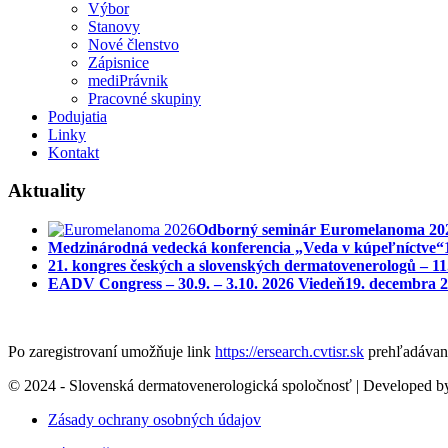
Výbor
Stanovy
Nové členstvo
Zápisnice
mediPrávnik
Pracovné skupiny
Podujatia
Linky
Kontakt
Aktuality
Odborný seminár Euromelanoma 2026 
Medzinárodná vedecká konferencia „Veda v kúpeľníctve“
21. kongres českých a slovenských dermatovenerologů – 11
EADV Congress – 30.9. – 3.10. 2026 Viedeň
19. decembra 2
Po zaregistrovaní umožňuje link
https://ersearch.cvtisr.sk
prehľadávani
© 2024 - Slovenská dermatovenerologická spoločnosť | Developed 
Zásady ochrany osobných údajov