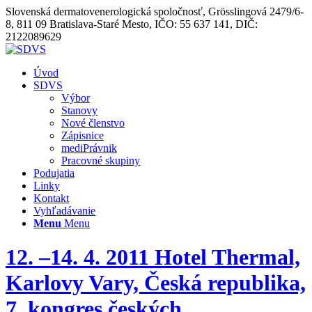
Slovenská dermatovenerologická spoločnosť, Grösslingová 2479/6-
8, 811 09 Bratislava-Staré Mesto, IČO: 55 637 141, DIČ:
2122089629
Úvod
SDVS
Výbor
Stanovy
Nové členstvo
Zápisnice
mediPrávnik
Pracovné skupiny
Podujatia
Linky
Kontakt
Vyhľadávanie
Menu
Menu
12. –14. 4. 2011 Hotel Thermal,
Karlovy Vary, Česká republika,
7. kongres českých