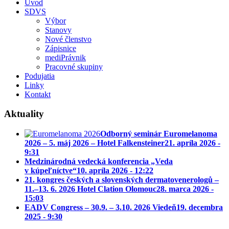
Úvod
SDVS
Výbor
Stanovy
Nové členstvo
Zápisnice
mediPrávnik
Pracovné skupiny
Podujatia
Linky
Kontakt
Aktuality
Odborný seminár Euromelanoma
2026 – 5. máj 2026 – Hotel Falkensteiner
21. apríla 2026 -
9:31
Medzinárodná vedecká konferencia „Veda
v kúpeľníctve“
10. apríla 2026 - 12:22
21. kongres českých a slovenských dermatovenerologů –
11.–13. 6. 2026 Hotel Clation Olomouc
28. marca 2026 -
15:03
EADV Congress – 30.9. – 3.10. 2026 Viedeň
19. decembra
2025 - 9:30