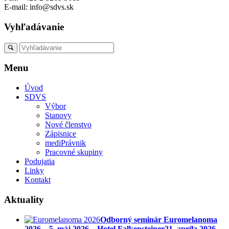
E-mail: info@sdvs.sk
Vyhľadávanie
Menu
Úvod
SDVS
Výbor
Stanovy
Nové členstvo
Zápisnice
mediPrávnik
Pracovné skupiny
Podujatia
Linky
Kontakt
Aktuality
Odborný seminár Euromelanoma
2026 – 5. máj 2026 – Hotel Falkensteiner
21. apríla 2026 -