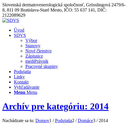
Slovenská dermatovenerologická spoločnosť, Grösslingová 2479/6-
8, 811 09 Bratislava-Staré Mesto, IČO: 55 637 141, DIČ:
2122089629
Úvod
SDVS
Výbor
Stanovy
Nové členstvo
Zápisnice
mediPrávnik
Pracovné skupiny
Podujatia
Linky
Kontakt
Vyhľadávanie
Menu
Menu
Archív pre kategóriu: 2014
Nachádzate sa tu:
Domov
1
/
Podujatia
2
/
Domáce
3
/
2014