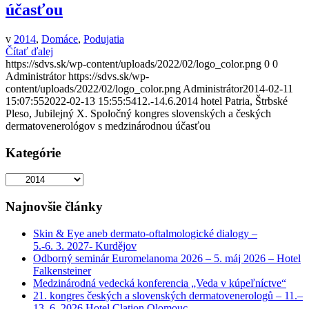
účasťou
v
2014
,
Domáce
,
Podujatia
Čítať ďalej
https://sdvs.sk/wp-content/uploads/2022/02/logo_color.png
0
0
Administrátor
https://sdvs.sk/wp-
content/uploads/2022/02/logo_color.png
Administrátor
2014-02-11
15:07:55
2022-02-13 15:55:54
12.-14.6.2014 hotel Patria, Štrbské
Pleso, Jubilejný X. Spoločný kongres slovenských a českých
dermatovenerológov s medzinárodnou účasťou
Kategórie
Kategórie
Najnovšie články
Skin & Eye aneb dermato-oftalmologické dialogy –
5.-6. 3. 2027- Kurdějov
Odborný seminár Euromelanoma 2026 – 5. máj 2026 – Hotel
Falkensteiner
Medzinárodná vedecká konferencia „Veda v kúpeľníctve“
21. kongres českých a slovenských dermatovenerologů – 11.–
13. 6. 2026 Hotel Clation Olomouc