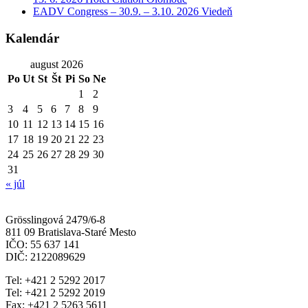
EADV Congress – 30.9. – 3.10. 2026 Viedeň
Kalendár
august 2026
Po
Ut
St
Št
Pi
So
Ne
1
2
3
4
5
6
7
8
9
10
11
12
13
14
15
16
17
18
19
20
21
22
23
24
25
26
27
28
29
30
31
« júl
Grösslingová 2479/6-8
811 09 Bratislava-Staré Mesto
IČO: 55 637 141
DIČ: 2122089629
Tel: +421 2 5292 2017
Tel: +421 2 5292 2019
Fax: +421 2 5263 5611