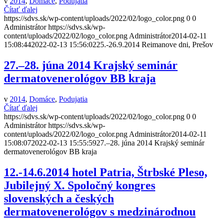
v
2014
,
Domáce
,
Podujatia
Čítať ďalej
https://sdvs.sk/wp-content/uploads/2022/02/logo_color.png
0
0
Administrátor
https://sdvs.sk/wp-
content/uploads/2022/02/logo_color.png
Administrátor
2014-02-11
15:08:44
2022-02-13 15:56:02
25.-26.9.2014 Reimanove dni, Prešov
27.–28. júna 2014 Krajský seminár
dermatovenerológov BB kraja
v
2014
,
Domáce
,
Podujatia
Čítať ďalej
https://sdvs.sk/wp-content/uploads/2022/02/logo_color.png
0
0
Administrátor
https://sdvs.sk/wp-
content/uploads/2022/02/logo_color.png
Administrátor
2014-02-11
15:08:07
2022-02-13 15:55:59
27.–28. júna 2014 Krajský seminár
dermatovenerológov BB kraja
12.-14.6.2014 hotel Patria, Štrbské Pleso,
Jubilejný X. Spoločný kongres
slovenských a českých
dermatovenerológov s medzinárodnou