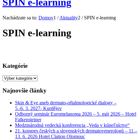
SPIN e-learning
Nachádzate sa tu:
Domov
1
/
Aktuality
2
/
SPIN e-learning
SPIN e-learning
Kategórie
Kategórie
Najnovšie články
Skin & Eye aneb dermato-oftalmologické dialogy –
5.-6. 3. 2027- Kurdějov
Odborný seminár Euromelanoma 2026 – 5. máj 2026 – Hotel
Falkensteiner
Medzinárodná vedecká konferencia „Veda v kúpeľníctve“
21. kongres českých a slovenských dermatovenerologů – 11.–
13. 6. 2026 Hotel Clation Olomouc