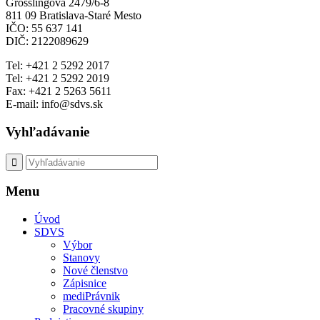
Grösslingová 2479/6-8
811 09 Bratislava-Staré Mesto
IČO: 55 637 141
DIČ: 2122089629
Tel: +421 2 5292 2017
Tel: +421 2 5292 2019
Fax: +421 2 5263 5611
E-mail: info@sdvs.sk
Vyhľadávanie
Menu
Úvod
SDVS
Výbor
Stanovy
Nové členstvo
Zápisnice
mediPrávnik
Pracovné skupiny