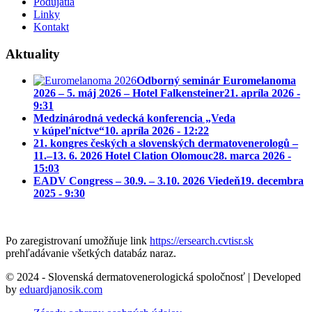
Podujatia
Linky
Kontakt
Aktuality
Odborný seminár Euromelanoma
2026 – 5. máj 2026 – Hotel Falkensteiner
21. apríla 2026 -
9:31
Medzinárodná vedecká konferencia „Veda
v kúpeľníctve“
10. apríla 2026 - 12:22
21. kongres českých a slovenských dermatovenerologů –
11.–13. 6. 2026 Hotel Clation Olomouc
28. marca 2026 -
15:03
EADV Congress – 30.9. – 3.10. 2026 Viedeň
19. decembra
2025 - 9:30
Po zaregistrovaní umožňuje link
https://ersearch.cvtisr.sk
prehľadávanie všetkých databáz naraz.
© 2024 - Slovenská dermatovenerologická spoločnosť | Developed
by
eduardjanosik.com