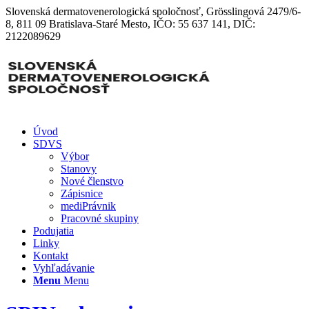
Slovenská dermatovenerologická spoločnosť, Grösslingová 2479/6-
8, 811 09 Bratislava-Staré Mesto, IČO: 55 637 141, DIČ:
2122089629
Úvod
SDVS
Výbor
Stanovy
Nové členstvo
Zápisnice
mediPrávnik
Pracovné skupiny
Podujatia
Linky
Kontakt
Vyhľadávanie
Menu
Menu