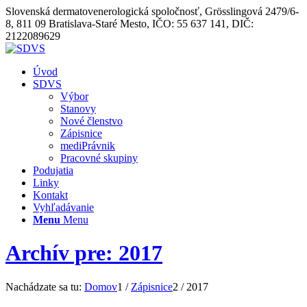
Slovenská dermatovenerologická spoločnosť, Grösslingová 2479/6-
8, 811 09 Bratislava-Staré Mesto, IČO: 55 637 141, DIČ:
2122089629
Úvod
SDVS
Výbor
Stanovy
Nové členstvo
Zápisnice
mediPrávnik
Pracovné skupiny
Podujatia
Linky
Kontakt
Vyhľadávanie
Menu
Menu
Archív pre: 2017
Nachádzate sa tu:
Domov
1
/
Zápisnice
2
/
2017