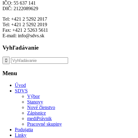
IČO: 55 637 141
DIČ: 2122089629
Tel: +421 2 5292 2017
Tel: +421 2 5292 2019
Fax: +421 2 5263 5611
E-mail: info@sdvs.sk
Vyhľadávanie
Menu
Úvod
SDVS
Výbor
Stanovy
Nové členstvo
Zápisnice
mediPrávnik
Pracovné skupiny
Podujatia
Linky