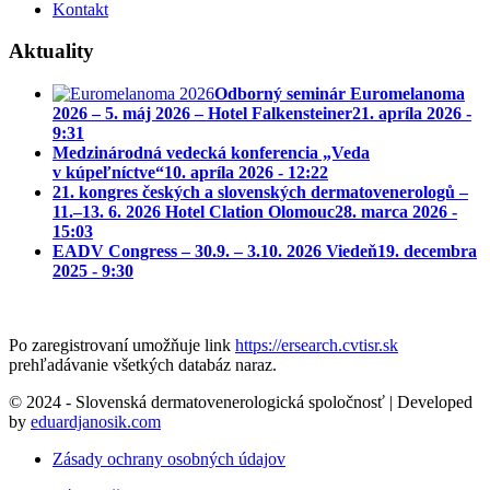
Kontakt
Aktuality
Odborný seminár Euromelanoma
2026 – 5. máj 2026 – Hotel Falkensteiner
21. apríla 2026 -
9:31
Medzinárodná vedecká konferencia „Veda
v kúpeľníctve“
10. apríla 2026 - 12:22
21. kongres českých a slovenských dermatovenerologů –
11.–13. 6. 2026 Hotel Clation Olomouc
28. marca 2026 -
15:03
EADV Congress – 30.9. – 3.10. 2026 Viedeň
19. decembra
2025 - 9:30
Po zaregistrovaní umožňuje link
https://ersearch.cvtisr.sk
prehľadávanie všetkých databáz naraz.
© 2024 - Slovenská dermatovenerologická spoločnosť | Developed
by
eduardjanosik.com
Zásady ochrany osobných údajov