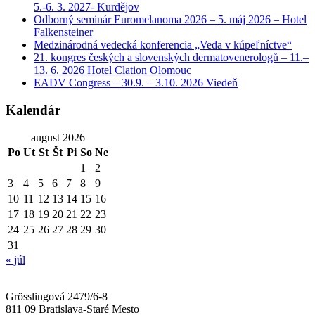
5.-6. 3. 2027- Kurdějov
Odborný seminár Euromelanoma 2026 – 5. máj 2026 – Hotel
Falkensteiner
Medzinárodná vedecká konferencia „Veda v kúpeľníctve“
21. kongres českých a slovenských dermatovenerologů – 11.–
13. 6. 2026 Hotel Clation Olomouc
EADV Congress – 30.9. – 3.10. 2026 Viedeň
Kalendár
august 2026
Po
Ut
St
Št
Pi
So
Ne
1
2
3
4
5
6
7
8
9
10
11
12
13
14
15
16
17
18
19
20
21
22
23
24
25
26
27
28
29
30
31
« júl
Grösslingová 2479/6-8
811 09 Bratislava-Staré Mesto