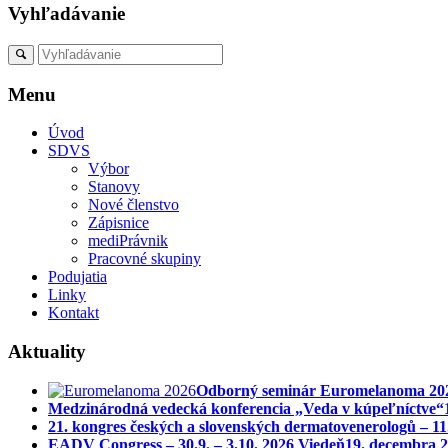
Vyhľadávanie
Menu
Úvod
SDVS
Výbor
Stanovy
Nové členstvo
Zápisnice
mediPrávnik
Pracovné skupiny
Podujatia
Linky
Kontakt
Aktuality
Odborný seminár Euromelanoma 2026 
Medzinárodná vedecká konferencia „Veda v kúpeľníctve“
21. kongres českých a slovenských dermatovenerologů – 11
EADV Congress – 30.9. – 3.10. 2026 Viedeň
19. decembra 2