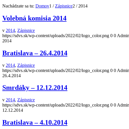
Nachádzate sa tu:
Domov
1
/
Zápisnice
2
/
2014
Volebná komisia 2014
v
2014
,
Zápisnice
https://sdvs.sk/wp-content/uploads/2022/02/logo_color.png
0
0
Admini
2014
Bratislava – 26.4.2014
v
2014
,
Zápisnice
https://sdvs.sk/wp-content/uploads/2022/02/logo_color.png
0
0
Admini
26.4.2014
Smrdáky – 12.12.2014
v
2014
,
Zápisnice
https://sdvs.sk/wp-content/uploads/2022/02/logo_color.png
0
0
Admini
12.12.2014
Bratislava – 4.10.2014