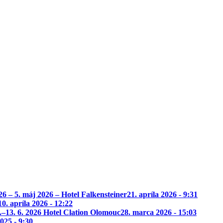
– 5. máj 2026 – Hotel Falkensteiner
21. apríla 2026 - 9:31
10. apríla 2026 - 12:22
.–13. 6. 2026 Hotel Clation Olomouc
28. marca 2026 - 15:03
025 - 9:30