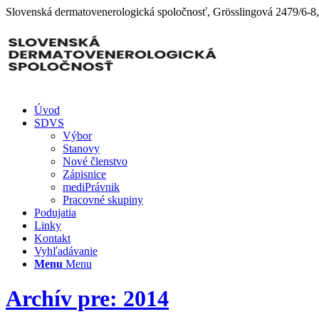
Slovenská dermatovenerologická spoločnosť, Grösslingová 2479/6-8
Úvod
SDVS
Výbor
Stanovy
Nové členstvo
Zápisnice
mediPrávnik
Pracovné skupiny
Podujatia
Linky
Kontakt
Vyhľadávanie
Menu
Menu
Archív pre: 2014