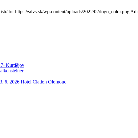
strátor
https://sdvs.sk/wp-content/uploads/2022/02/logo_color.png
Adm
27- Kurdějov
alkensteiner
3. 6. 2026 Hotel Clation Olomouc