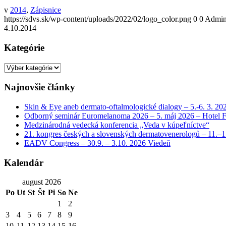
v
2014
,
Zápisnice
https://sdvs.sk/wp-content/uploads/2022/02/logo_color.png
0
0
Admini
4.10.2014
Kategórie
Kategórie
Najnovšie články
Skin & Eye aneb dermato-oftalmologické dialogy – 5.-6. 3. 20
Odborný seminár Euromelanoma 2026 – 5. máj 2026 – Hotel F
Medzinárodná vedecká konferencia „Veda v kúpeľníctve“
21. kongres českých a slovenských dermatovenerologů – 11.–1
EADV Congress – 30.9. – 3.10. 2026 Viedeň
Kalendár
august 2026
Po
Ut
St
Št
Pi
So
Ne
1
2
3
4
5
6
7
8
9
10
11
12
13
14
15
16