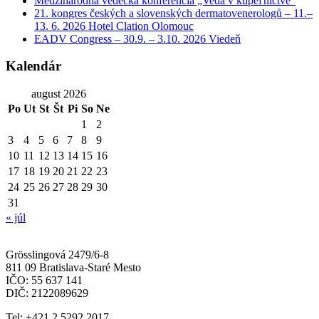
Medzinárodná vedecká konferencia „Veda v kúpeľníctve“
21. kongres českých a slovenských dermatovenerologů – 11.–
13. 6. 2026 Hotel Clation Olomouc
EADV Congress – 30.9. – 3.10. 2026 Viedeň
Kalendár
august 2026
Po
Ut
St
Št
Pi
So
Ne
1
2
3
4
5
6
7
8
9
10
11
12
13
14
15
16
17
18
19
20
21
22
23
24
25
26
27
28
29
30
31
« júl
Grösslingová 2479/6-8
811 09 Bratislava-Staré Mesto
IČO: 55 637 141
DIČ: 2122089629
Tel: +421 2 5292 2017