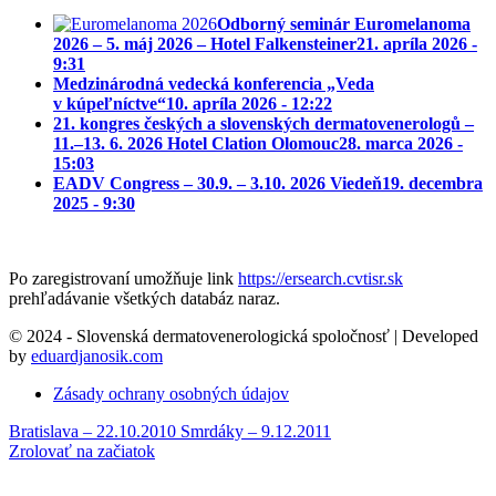
Odborný seminár Euromelanoma
2026 – 5. máj 2026 – Hotel Falkensteiner
21. apríla 2026 -
9:31
Medzinárodná vedecká konferencia „Veda
v kúpeľníctve“
10. apríla 2026 - 12:22
21. kongres českých a slovenských dermatovenerologů –
11.–13. 6. 2026 Hotel Clation Olomouc
28. marca 2026 -
15:03
EADV Congress – 30.9. – 3.10. 2026 Viedeň
19. decembra
2025 - 9:30
Po zaregistrovaní umožňuje link
https://ersearch.cvtisr.sk
prehľadávanie všetkých databáz naraz.
© 2024 - Slovenská dermatovenerologická spoločnosť | Developed
by
eduardjanosik.com
Zásady ochrany osobných údajov
Bratislava – 22.10.2010
Smrdáky – 9.12.2011
Zrolovať na začiatok