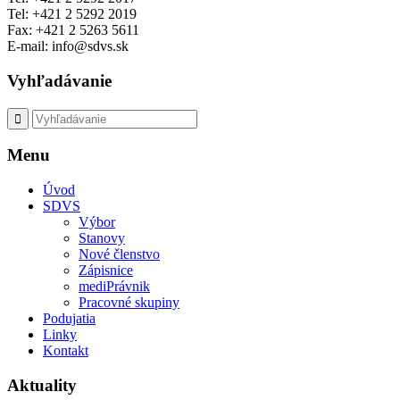
Tel: +421 2 5292 2019
Fax: +421 2 5263 5611
E-mail: info@sdvs.sk
Vyhľadávanie
Menu
Úvod
SDVS
Výbor
Stanovy
Nové členstvo
Zápisnice
mediPrávnik
Pracovné skupiny
Podujatia
Linky
Kontakt
Aktuality