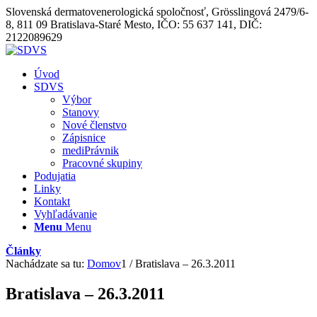
Slovenská dermatovenerologická spoločnosť, Grösslingová 2479/6-
8, 811 09 Bratislava-Staré Mesto, IČO: 55 637 141, DIČ:
2122089629
Úvod
SDVS
Výbor
Stanovy
Nové členstvo
Zápisnice
mediPrávnik
Pracovné skupiny
Podujatia
Linky
Kontakt
Vyhľadávanie
Menu
Menu
Články
Nachádzate sa tu:
Domov
1
/
Bratislava – 26.3.2011
Bratislava – 26.3.2011