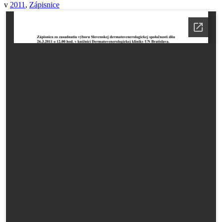
v
2011
,
Zápisnice