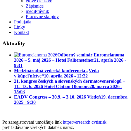
Nové členstvo
Zápisnice
mediPrávnik
Pracovné skupiny
Podujatia
Linky
Kontakt
Aktuality
Odborný seminár Euromelanoma
2026 – 5. máj 2026 – Hotel Falkensteiner
21. apríla 2026 -
9:31
Medzinárodná vedecká konferencia „Veda
v kúpeľníctve“
10. apríla 2026 - 12:22
21. kongres českých a slovenských dermatovenerologů –
11.–13. 6. 2026 Hotel Clation Olomouc
28. marca 2026 -
15:03
EADV Congress – 30.9. – 3.10. 2026 Viedeň
19. decembra
2025 - 9:30
Po zaregistrovaní umožňuje link
https://ersearch.cvtisr.sk
prehľadávanie všetkých databáz naraz.