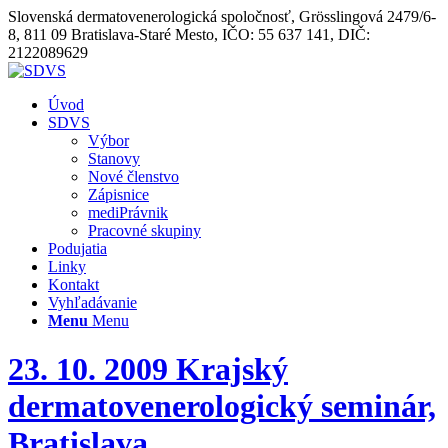
Slovenská dermatovenerologická spoločnosť, Grösslingová 2479/6-
8, 811 09 Bratislava-Staré Mesto, IČO: 55 637 141, DIČ:
2122089629
Úvod
SDVS
Výbor
Stanovy
Nové členstvo
Zápisnice
mediPrávnik
Pracovné skupiny
Podujatia
Linky
Kontakt
Vyhľadávanie
Menu
Menu
23. 10. 2009 Krajský
dermatovenerologický seminár,
Bratislava