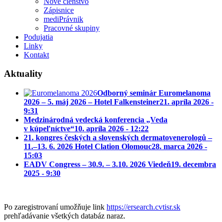
Nové členstvo
Zápisnice
mediPrávnik
Pracovné skupiny
Podujatia
Linky
Kontakt
Aktuality
Odborný seminár Euromelanoma
2026 – 5. máj 2026 – Hotel Falkensteiner
21. apríla 2026 -
9:31
Medzinárodná vedecká konferencia „Veda
v kúpeľníctve“
10. apríla 2026 - 12:22
21. kongres českých a slovenských dermatovenerologů –
11.–13. 6. 2026 Hotel Clation Olomouc
28. marca 2026 -
15:03
EADV Congress – 30.9. – 3.10. 2026 Viedeň
19. decembra
2025 - 9:30
Po zaregistrovaní umožňuje link
https://ersearch.cvtisr.sk
prehľadávanie všetkých databáz naraz.