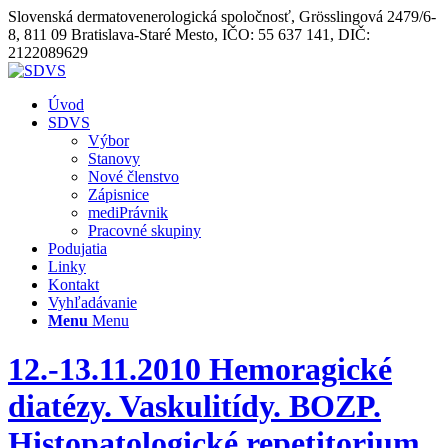
Slovenská dermatovenerologická spoločnosť, Grösslingová 2479/6-
8, 811 09 Bratislava-Staré Mesto, IČO: 55 637 141, DIČ:
2122089629
Úvod
SDVS
Výbor
Stanovy
Nové členstvo
Zápisnice
mediPrávnik
Pracovné skupiny
Podujatia
Linky
Kontakt
Vyhľadávanie
Menu
Menu
12.-13.11.2010 Hemoragické
diatézy. Vaskulitídy. BOZP.
Histopatologické repetitorium